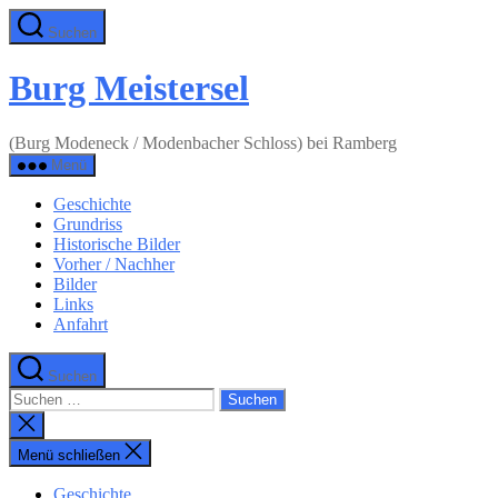
Zum
Suchen
Inhalt
springen
Burg Meistersel
(Burg Modeneck / Modenbacher Schloss) bei Ramberg
Menü
Geschichte
Grundriss
Historische Bilder
Vorher / Nachher
Bilder
Links
Anfahrt
Suchen
Suchen
nach:
Suche
schließen
Menü schließen
Geschichte