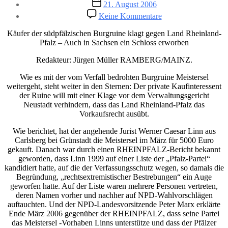
Veröffentlichungsdatum
21. August 2006
zu
Keine Kommentare
Weiterhin
ungewisse
Käufer der südpfälzischen Burgruine klagt gegen Land Rheinland-
Zukunft
Pfalz – Auch in Sachsen ein Schloss erworben
für
die
Redakteur: Jürgen Müller RAMBERG/MAINZ.
Meistersel
Wie es mit der vom Verfall bedrohten Burgruine Meistersel
weitergeht, steht weiter in den Sternen: Der private Kaufinteressent
der Ruine will mit einer Klage vor dem Verwaltungsgericht
Neustadt verhindern, dass das Land Rheinland-Pfalz das
Vorkaufsrecht ausübt.
Wie berichtet, hat der angehende Jurist Werner Caesar Linn aus
Carlsberg bei Grünstadt die Meistersel im März für 5000 Euro
gekauft. Danach war durch einen RHEINPFALZ-Bericht bekannt
geworden, dass Linn 1999 auf einer Liste der „Pfalz-Partei“
kandidiert hatte, auf die der Verfassungsschutz wegen, so damals die
Begründung, „rechtsextremistischer Bestrebungen“ ein Auge
geworfen hatte. Auf der Liste waren mehrere Personen vertreten,
deren Namen vorher und nachher auf NPD-Wahlvorschlägen
auftauchten. Und der NPD-Landesvorsitzende Peter Marx erklärte
Ende März 2006 gegenüber der RHEINPFALZ, dass seine Partei
das Meistersel -Vorhaben Linns unterstütze und dass der Pfälzer