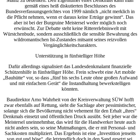
Mainz zu bedenken. Den Eigentümer eines Denkmals kann man
gemäß eines heiß diskutierten Beschlusses des
Bundesverfassungsgerichtes von 1999 nämlich „nicht merklich in
die Pflicht nehmen, wenn er daraus keine Erträge gewinnt“. Das
aber ist bei der Burgruine Meistersel weder möglich noch
erwünscht. Zur Debatte steht keine Rittererlebniswelt mit
Würstchenbude, sondern ausschließlich die sensible Bewahrung des
wildromantischen Ist-Zustandes mitsamt seines reizvollen
Vergänglichkeitscharakters.
Unterstützung in fünfstelliger Höhe
Dafür allerdings signalisiert das Landesdenkmalamt finanzielle
Schützenhilfe in fünfstelliger Höhe. Frein schwebt eine Art mobile
„Bauhütte“ vor, so dass „fünf bis sechs Leute ohne großen Aufwand
und mit einfachem Gerät“ die Instandhaltung bewerkstelligen
könnten.
Baudirektor Arno Wahrheit von der Kreisverwaltung SÜW hofft
zwar ebenfalls auf Rettung, sieht die Sachlage aber pessimistischer,
solange sich die Bevölkerung nicht vehement für den Erhalt „ihres“
Denkmals einsetzt und öffentlichen Druck ausübt. Seit jeher war die
Meistersel uneinnehmbar, das wird für die Handwerker heute auch
nicht anders sein, so seine Mutmaßungen, die er mit Personal- und
Sachkosten multipliziert. Das Ergebnis ist eine „Investition jenseits
von gut und böse“, die letztendlich doch in den Sand gesetzt sei,