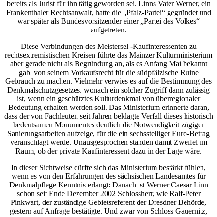
bereits als Jurist für ihn tätig geworden sei. Linns Vater Werner, ein
Frankenthaler Rechtsanwalt, hatte die „Pfalz-Partei“ gegründet und
war später als Bundesvorsitzender einer „Partei des Volkes“
aufgetreten.
Diese Verbindungen des Meistersel -Kaufinteressenten zu
rechtsextremistischen Kreisen führte das Mainzer Kulturministerium
aber gerade nicht als Begründung an, als es Anfang Mai bekannt
gab, von seinem Vorkaufsrecht für die südpfälzische Ruine
Gebrauch zu machen. Vielmehr verwies es auf die Bestimmung des
Denkmalschutzgesetzes, wonach ein solcher Zugriff dann zulässig
ist, wenn ein geschütztes Kulturdenkmal von überregionaler
Bedeutung erhalten werden soll. Das Ministerium erinnerte daran,
dass der von Fachleuten seit Jahren beklagte Verfall dieses historisch
bedeutsamen Monumentes deutlich die Notwendigkeit zügiger
Sanierungsarbeiten aufzeige, für die ein sechsstelliger Euro-Betrag
veranschlagt werde. Unausgesprochen standen damit Zweifel im
Raum, ob der private Kaufinteressent dazu in der Lage wäre.
In dieser Sichtweise dürfte sich das Ministerium bestärkt fühlen,
wenn es von den Erfahrungen des sächsischen Landesamtes für
Denkmalpflege Kenntnis erlangt: Danach ist Werner Caesar Linn
schon seit Ende Dezember 2002 Schlossherr, wie Ralf-Peter
Pinkwart, der zuständige Gebietsreferent der Dresdner Behörde,
gestern auf Anfrage bestätigte. Und zwar von Schloss Gauernitz,