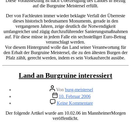
Diese Voraussetzung ist nach Überzeugung des Landes in Bezug
auf die Burgruine Meistersel erfüllt.
Der von Fachleuten immer wieder beklagte Verfall der Überreste
dieses historisch bedeutsamen Monuments, gerade in den
vergangenen Jahren, zeige deutlich die Notwendigkeit
umfangreicher und zügig durchzuführender Sanierungsmaßnahmen
auf. Für diese müsse in jedem Falle ein sechsstelliger Euro-Betrag
veranschlagt werden.
Vor diesem Hintergrund wolle das Land seiner Verantwortung für
den Erhalt der Burgruine Meistersel, die zu den ältesten Burgen der
Pfalz zählt, gerecht werden, indem es sein Vorkaufsrecht ausübe.
Kategorien
Land an Burgruine interessiert
Beitragsautor
Von
burg-meistersel
Veröffentlichungsdatum
10. Februar 2006
zu
Keine Kommentare
Land
an
Der folgende Artikel wurde am 10.02.06 im MannheimerMorgen
Burgruine
veröffentlicht.
interessiert