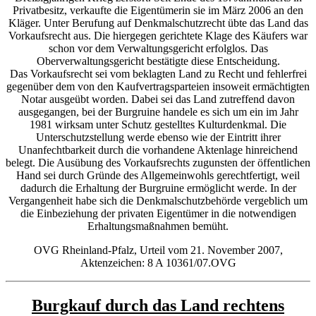
Privatbesitz, verkaufte die Eigentümerin sie im März 2006 an den
Kläger. Unter Berufung auf Denkmalschutzrecht übte das Land das
Vorkaufsrecht aus. Die hiergegen gerichtete Klage des Käufers war
schon vor dem Verwaltungsgericht erfolglos. Das
Oberverwaltungsgericht bestätigte diese Entscheidung.
Das Vorkaufsrecht sei vom beklagten Land zu Recht und fehlerfrei
gegenüber dem von den Kaufvertragsparteien insoweit ermächtigten
Notar ausgeübt worden. Dabei sei das Land zutreffend davon
ausgegangen, bei der Burgruine handele es sich um ein im Jahr
1981 wirksam unter Schutz gestelltes Kulturdenkmal. Die
Unterschutzstellung werde ebenso wie der Eintritt ihrer
Unanfechtbarkeit durch die vorhandene Aktenlage hinreichend
belegt. Die Ausübung des Vorkaufsrechts zugunsten der öffentlichen
Hand sei durch Gründe des Allgemeinwohls gerechtfertigt, weil
dadurch die Erhaltung der Burgruine ermöglicht werde. In der
Vergangenheit habe sich die Denkmalschutzbehörde vergeblich um
die Einbeziehung der privaten Eigentümer in die notwendigen
Erhaltungsmaßnahmen bemüht.
OVG Rheinland-Pfalz, Urteil vom 21. November 2007,
Aktenzeichen: 8 A 10361/07.OVG
Kategorien
Burgkauf durch das Land rechtens