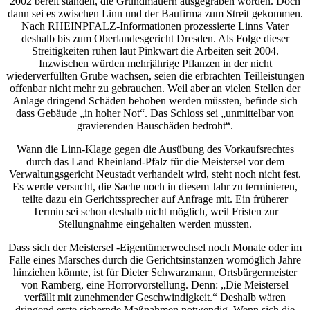
2002 bereit standen, die Grundmauern ausgegraben worden. Doch
dann sei es zwischen Linn und der Baufirma zum Streit gekommen.
Nach RHEINPFALZ-Informationen prozessierte Linns Vater
deshalb bis zum Oberlandesgericht Dresden. Als Folge dieser
Streitigkeiten ruhen laut Pinkwart die Arbeiten seit 2004.
Inzwischen würden mehrjährige Pflanzen in der nicht
wiederverfüllten Grube wachsen, seien die erbrachten Teilleistungen
offenbar nicht mehr zu gebrauchen. Weil aber an vielen Stellen der
Anlage dringend Schäden behoben werden müssten, befinde sich
dass Gebäude „in hoher Not“. Das Schloss sei „unmittelbar von
gravierenden Bauschäden bedroht“.
Wann die Linn-Klage gegen die Ausübung des Vorkaufsrechtes
durch das Land Rheinland-Pfalz für die Meistersel vor dem
Verwaltungsgericht Neustadt verhandelt wird, steht noch nicht fest.
Es werde versucht, die Sache noch in diesem Jahr zu terminieren,
teilte dazu ein Gerichtssprecher auf Anfrage mit. Ein früherer
Termin sei schon deshalb nicht möglich, weil Fristen zur
Stellungnahme eingehalten werden müssten.
Dass sich der Meistersel -Eigentümerwechsel noch Monate oder im
Falle eines Marsches durch die Gerichtsinstanzen womöglich Jahre
hinziehen könnte, ist für Dieter Schwarzmann, Ortsbürgermeister
von Ramberg, eine Horrorvorstellung. Denn: „Die Meistersel
verfällt mit zunehmender Geschwindigkeit.“ Deshalb wären
dringend erste sichernde Maßnahmen notwendig. Wenn sich die