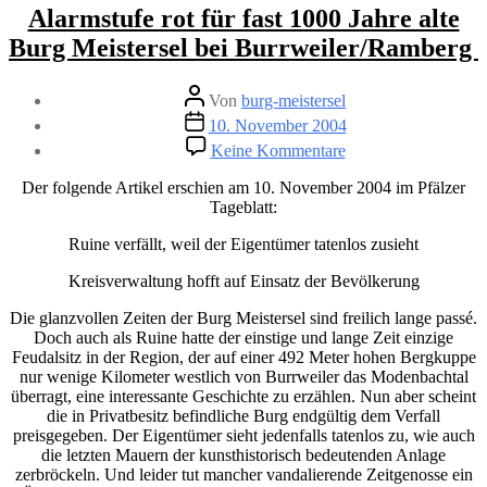
Kategorien
Alarmstufe rot für fast 1000 Jahre alte
Burg Meistersel bei Burrweiler/Ramberg
Beitragsautor
Von
burg-meistersel
Veröffentlichungsdatum
10. November 2004
zu
Keine Kommentare
Alarmstufe
rot
Der folgende Artikel erschien am 10. November 2004 im Pfälzer
für
Tageblatt:
fast
1000
Ruine verfällt, weil der Eigentümer tatenlos zusieht
Jahre
Kreisverwaltung hofft auf Einsatz der Bevölkerung
alte
Burg
Die glanzvollen Zeiten der Burg Meistersel sind freilich lange passé.
Meistersel
Doch auch als Ruine hatte der einstige und lange Zeit einzige
bei
Feudalsitz in der Region, der auf einer 492 Meter hohen Bergkuppe
Burrweiler/Ramber
nur wenige Kilometer westlich von Burrweiler das Modenbachtal
überragt, eine interessante Geschichte zu erzählen. Nun aber scheint
die in Privatbesitz befindliche Burg endgültig dem Verfall
preisgegeben. Der Eigentümer sieht jedenfalls tatenlos zu, wie auch
die letzten Mauern der kunsthistorisch bedeutenden Anlage
zerbröckeln. Und leider tut mancher vandalierende Zeitgenosse ein