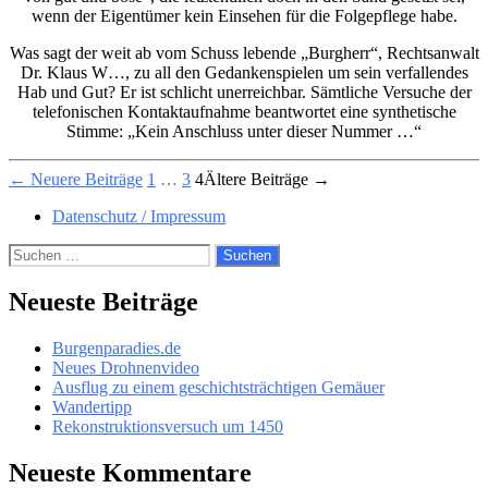
wenn der Eigentümer kein Einsehen für die Folgepflege habe.
Was sagt der weit ab vom Schuss lebende „Burgherr“, Rechtsanwalt
Dr. Klaus W…, zu all den Gedankenspielen um sein verfallendes
Hab und Gut? Er ist schlicht unerreichbar. Sämtliche Versuche der
telefonischen Kontaktaufnahme beantwortet eine synthetische
Stimme: „Kein Anschluss unter dieser Nummer …“
Beitragsnavigation
←
Neuere
Beiträge
1
…
3
4
Ältere
Beiträge
→
Datenschutz / Impressum
Suchen
nach:
Neueste Beiträge
Burgenparadies.de
Neues Drohnenvideo
Ausflug zu einem geschichtsträchtigen Gemäuer
Wandertipp
Rekonstruktionsversuch um 1450
Neueste Kommentare