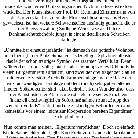
und die Vorburg nördlich des Halsgrabens mit einer
moosüberwucherten Umfassungsmauer. Nicht nur diese ist extrem
wackelig. Der Kunsthistoriker Prof. Dr. Reinhard Zimmermann von
der Universität Trier, dem die Meistersel besonders ans Herz
gewachsen ist, hat weitere Schwachstellen ausfindig gemacht, die er
der Kreisverwaltung Südliche Weinstraße als Untere
Denkmalschutzbehörde jüngst in einem detaillierten Schreiben
darlegte.
„Unmittelbar einsturzgefährdet“ ist demnach der gotische Wohnbau
mit einem „in der Pfalz einmaligen“ vierteiligen Spitzbogenfenster,
das leider schon trauriges Symbol des rasanten Verfalls ist. Denn
während es – noch völlig intakt – als stimmungsvolles Bildmotiv in
vielen Burgenführern auftaucht, sind zwei der drei tragenden Säulen
mittlerweile zerstört. Auch die Brunnenanlage und die Reste der
einst aufwändigen Toranlage mit dem (noch) sehr gut erhaltenen
inneren Spitzbogentor sind „akut bedroht“. Kein Wunder also, dass
der Kunsthistoriker Alarmstufe rot sieht, die seines Erachtens
finanziell erschwinglichen Sofortmaßnahmen zum „Stopp des
weiteren Verfalls“ fordert und die zuständigen Behörden ermahnt,
keinesfalls vor einem „nicht zur Kooperation bereiten Eigentümer“
zu kapitulieren.
Nun könnte man meinen, „Eigentum verpflichtet“. Doch so einfach
ist die Sache leider nicht, gibt Kurt Frein vom Landesdenkmalamt in