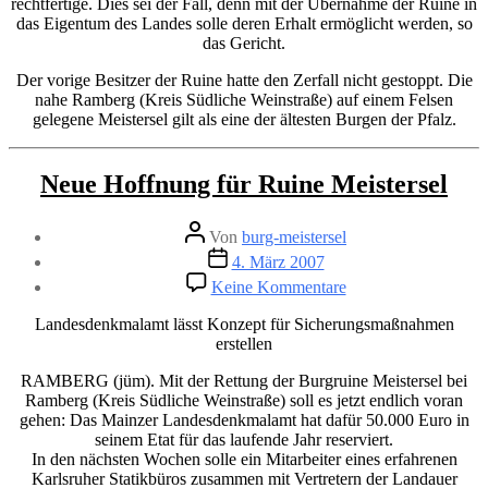
rechtfertige. Dies sei der Fall, denn mit der Übernahme der Ruine in
das Eigentum des Landes solle deren Erhalt ermöglicht werden, so
das Gericht.
Der vorige Besitzer der Ruine hatte den Zerfall nicht gestoppt. Die
nahe Ramberg (Kreis Südliche Weinstraße) auf einem Felsen
gelegene Meistersel gilt als eine der ältesten Burgen der Pfalz.
Kategorien
Neue Hoffnung für Ruine Meistersel
Beitragsautor
Von
burg-meistersel
Veröffentlichungsdatum
4. März 2007
zu
Keine Kommentare
Neue
Hoffnung
Landesdenkmalamt lässt Konzept für Sicherungsmaßnahmen
für
erstellen
Ruine
Meistersel
RAMBERG (jüm). Mit der Rettung der Burgruine Meistersel bei
Ramberg (Kreis Südliche Weinstraße) soll es jetzt endlich voran
gehen: Das Mainzer Landesdenkmalamt hat dafür 50.000 Euro in
seinem Etat für das laufende Jahr reserviert.
In den nächsten Wochen solle ein Mitarbeiter eines erfahrenen
Karlsruher Statikbüros zusammen mit Vertretern der Landauer