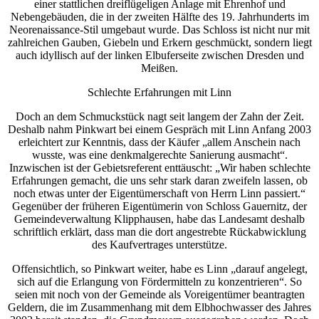
einer stattlichen dreiflügeligen Anlage mit Ehrenhof und
Nebengebäuden, die in der zweiten Hälfte des 19. Jahrhunderts im
Neorenaissance-Stil umgebaut wurde. Das Schloss ist nicht nur mit
zahlreichen Gauben, Giebeln und Erkern geschmückt, sondern liegt
auch idyllisch auf der linken Elbuferseite zwischen Dresden und
Meißen.
Schlechte Erfahrungen mit Linn
Doch an dem Schmuckstück nagt seit langem der Zahn der Zeit.
Deshalb nahm Pinkwart bei einem Gespräch mit Linn Anfang 2003
erleichtert zur Kenntnis, dass der Käufer „allem Anschein nach
wusste, was eine denkmalgerechte Sanierung ausmacht“.
Inzwischen ist der Gebietsreferent enttäuscht: „Wir haben schlechte
Erfahrungen gemacht, die uns sehr stark daran zweifeln lassen, ob
noch etwas unter der Eigentümerschaft von Herrn Linn passiert.“
Gegenüber der früheren Eigentümerin von Schloss Gauernitz, der
Gemeindeverwaltung Klipphausen, habe das Landesamt deshalb
schriftlich erklärt, dass man die dort angestrebte Rückabwicklung
des Kaufvertrages unterstütze.
Offensichtlich, so Pinkwart weiter, habe es Linn „darauf angelegt,
sich auf die Erlangung von Fördermitteln zu konzentrieren“. So
seien mit noch von der Gemeinde als Voreigentümer beantragten
Geldern, die im Zusammenhang mit dem Elbhochwasser des Jahres