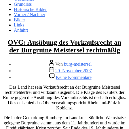
Grundriss
Historische Bilder
Vorher / Nachher
Bilder
Links
Anfahrt
Kategorien
OVG: Ausübung des Vorkaufsrecht an
der Burgruine Meistersel rechtmäßig
Beitragsautor
Von
burg-meistersel
Veröffentlichungsdatum
29. November 2007
zu
Keine Kommentare
OVG:
Ausübung
Das Land hat sein Vorkaufsrecht an der Burgruine Meistersel
des
rechtsfehlerfrei und wirksam ausgeübt. Die Klage des Käufers der
Vorkaufsrecht
Ruine gegen die Ausübung des Vorkaufsrechts ist deshalb erfolglos.
an
Dies entschied das Oberverwaltungsgericht Rheinland-Pfalz in
der
Koblenz.
Burgruine
Meistersel
Die in der Gemarkung Ramberg im Landkreis Südliche Weinstraße
rechtmäßig
gelegene Burgruine stammt aus dem 11. Jahrhundert und wurde im
Dreißigjährigen Krieg zerstört. Seit Ende des 19. Jahrhunderts in