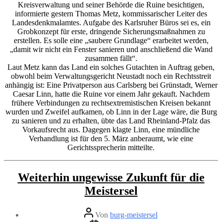
Kreisverwaltung und seiner Behörde die Ruine besichtigen,
informierte gestern Thomas Metz, kommissarischer Leiter des
Landesdenkmalamtes. Aufgabe des Karlsruher Büros sei es, ein
Grobkonzept für erste, dringende Sicherungsmaßnahmen zu
erstellen. Es solle eine „saubere Grundlage“ erarbeitet werden,
„damit wir nicht ein Fenster sanieren und anschließend die Wand
zusammen fällt“.
Laut Metz kann das Land ein solches Gutachten in Auftrag geben,
obwohl beim Verwaltungsgericht Neustadt noch ein Rechtsstreit
anhängig ist: Eine Privatperson aus Carlsberg bei Grünstadt, Werner
Caesar Linn, hatte die Ruine vor einem Jahr gekauft. Nachdem
frühere Verbindungen zu rechtsextremistischen Kreisen bekannt
wurden und Zweifel aufkamen, ob Linn in der Lage wäre, die Burg
zu sanieren und zu erhalten, übte das Land Rheinland-Pfalz das
Vorkaufsrecht aus. Dagegen klagte Linn, eine mündliche
Verhandlung ist für den 5. März anberaumt, wie eine
Gerichtssprecherin mitteilte.
Kategorien
Weiterhin ungewisse Zukunft für die
Meistersel
Beitragsautor
Von
burg-meistersel