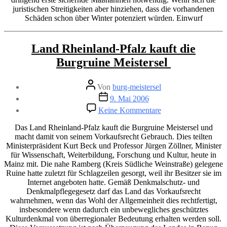
juristischen Streitigkeiten aber hinziehen, dass die vorhandenen
Schäden schon über Winter potenziert würden. Einwurf
Kategorien
Land Rheinland-Pfalz kauft die
Burgruine Meistersel
Beitragsautor
Von
burg-meistersel
Veröffentlichungsdatum
9. Mai 2006
zu
Keine Kommentare
Land
Rheinland-
Das Land Rheinland-Pfalz kauft die Burgruine Meistersel und
Pfalz
macht damit von seinem Vorkaufsrecht Gebrauch. Dies teilten
kauft
Ministerpräsident Kurt Beck und Professor Jürgen Zöllner, Minister
die
für Wissenschaft, Weiterbildung, Forschung und Kultur, heute in
Burgruine
Mainz mit. Die nahe Ramberg (Kreis Südliche Weinstraße) gelegene
Meistersel
Ruine hatte zuletzt für Schlagzeilen gesorgt, weil ihr Besitzer sie im
Internet angeboten hatte. Gemäß Denkmalschutz- und
Denkmalpflegegesetz darf das Land das Vorkaufsrecht
wahrnehmen, wenn das Wohl der Allgemeinheit dies rechtfertigt,
insbesondere wenn dadurch ein unbewegliches geschütztes
Kulturdenkmal von überregionaler Bedeutung erhalten werden soll.