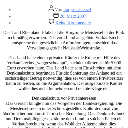
Beitragsautor
Von
burg-meistersel
Veröffentlichungsdatum
26. März 2007
zu
Keine Kommentare
Burgkauf
durch
Das Land Rheinland-Pfalz hat die Burgruine Meistersel in der Pfalz
das
rechtmäßig erworben. Das vom Land ausgeübte Vorkaufsrecht
Land
entspreche den gesetzlichen Anforderungen, entschied das
rechtens
Verwaltungsgericht Neustadt/Weinstraße.
Das Land hatte einem privaten Käufer die Ruine mit Hilfe des
Vorkaufsrechts „weggeschnappt“, nachdem dieser sie für 5.000
Euro erworben hatte. Das Land hatte sein Einschreiten mit dem
Denkmalschutz begründet. Für die Sanierung der Anlage sei ein
sechsstelliger Betrag notwendig, dies sei von einem Privatbesitzer
kaum zu leisten, so die Argumentation. Der ausgebootete Käufer
wollte dies nicht hinnehmen und reichte Klage ein.
Denkmalschutz vor Privatinteressen
Das Gericht billigte nun das Vorgehen der Landesregierung: Die
Meistersel sei ein unter Schutz gestelltes Kulturdenkmal von
überörtlicher und kunsthistorischer Bedeutung. Das Denkmalschutz-
und Denkmalpflegegesetz räume dem Land in solchen Fällen ein
Vorkaufsrecht ein, wenn das Wohl der Allgemeinheit dies