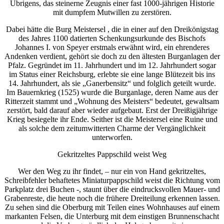
Übrigens, das steinerne Zeugnis einer fast 1000-jährigen Historie
mit dumpfem Mutwillen zu zerstören.
Dabei hätte die Burg Meistersel , die in einer auf den Dreikönigstag
des Jahres 1100 datierten Schenkungsurkunde des Bischofs
Johannes I. von Speyer erstmals erwähnt wird, ein ehrenderes
Andenken verdient, gehört sie doch zu den ältesten Burganlagen der
Pfalz. Gegründet im 11. Jahrhundert und im 12. Jahrhundert sogar
im Status einer Reichsburg, erlebte sie eine lange Blütezeit bis ins
14. Jahrhundert, als sie „Ganerbensitz“ und folglich geteilt wurde.
Im Bauernkrieg (1525) wurde die Burganlage, deren Name aus der
Ritterzeit stammt und „Wohnung des Meisters“ bedeutet, gewaltsam
zerstört, bald darauf aber wieder aufgebaut. Erst der Dreißigjährige
Krieg besiegelte ihr Ende. Seither ist die Meistersel eine Ruine und
als solche dem zeitumwitterten Charme der Vergänglichkeit
unterworfen.
Gekritzeltes Pappschild weist Weg
Wer den Weg zu ihr findet, – nur ein von Hand gekritzeltes,
Schreibfehler behaftetes Miniaturpappschild weist die Richtung vom
Parkplatz drei Buchen -, staunt über die eindrucksvollen Mauer- und
Grabenreste, die heute noch die frühere Dreiteilung erkennen lassen.
Zu sehen sind die Oberburg mit Teilen eines Wohnhauses auf einem
markanten Felsen, die Unterburg mit dem einstigen Brunnenschacht