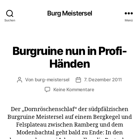
Burg Meistersel
Suchen
Menü
Burgruine nun in Profi-
Kategorien
Händen
Von
burg-meistersel
7. Dezember 2011
Beitragsautor
Veröffentlichungsdatum
zu
Keine Kommentare
Burgruine
nun
Der „Dornröschenschlaf“ der südpfälzischen
in
Burgruine Meistersel auf einem Bergkegel und
Profi-
Händen
Felsplateau zwischen Ramberg und dem
Modenbachtal geht bald zu Ende: In den